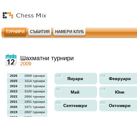
ТУРНИРИ
СЪБИТИЯ
НАМЕРИ КЛУБ
Шахматни турнири
2009
139
134
2026
2669 турнири
Януари
Февруари
2025
3114 турнири
2024
3104 турнири
247
178
2023
3100 турнири
Май
Юни
2022
2684 турнири
2021
1951 турнири
233
192
Септември
Октомври
2020
1671 турнири
2019
2697 турнири
2018
2456 турнири
2017
2613 турнири
2016
2564 турнири
2015
2731 турнири