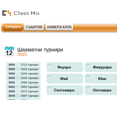
ТУРНИРИ
СЪБИТИЯ
НАМЕРИ КЛУБ
Шахматни турнири
2015
232
183
2026
2712 турнири
Януари
Февруари
2025
3114 турнири
2024
3104 турнири
279
230
2023
3100 турнири
Май
Юни
2022
2684 турнири
2021
1951 турнири
245
230
Септември
Октомври
2020
1671 турнири
2019
2697 турнири
2018
2456 турнири
2017
2613 турнири
2016
2564 турнири
2015
2731 турнири