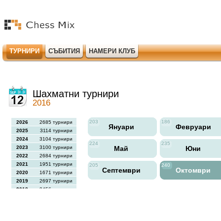
ТУРНИРИ
СЪБИТИЯ
НАМЕРИ КЛУБ
Шахматни турнири
2016
203
186
2026
2685 турнири
Януари
Февруари
2025
3114 турнири
2024
3104 турнири
224
235
2023
3100 турнири
Май
Юни
2022
2684 турнири
2021
1951 турнири
205
240
Септември
Октомври
2020
1671 турнири
2019
2697 турнири
2018
2456 турнири
2017
2613 турнири
2016
2564 турнири
2015
2731 турнири