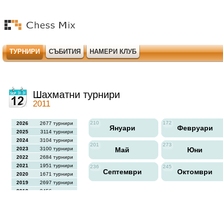
ТУРНИРИ
СЪБИТИЯ
НАМЕРИ КЛУБ
Шахматни турнири
2011
210
172
2026
2677 турнири
Януари
Февруари
2025
3114 турнири
2024
3104 турнири
201
273
2023
3100 турнири
Май
Юни
2022
2684 турнири
2021
1951 турнири
236
245
Септември
Октомври
2020
1671 турнири
2019
2697 турнири
2018
2456 турнири
2017
2613 турнири
2016
2564 турнири
2015
2731 турнири