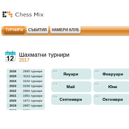
ТУРНИРИ
СЪБИТИЯ
НАМЕРИ КЛУБ
Шахматни турнири
2017
188
150
2026
2685 турнири
Януари
Февруари
2025
3114 турнири
2024
3104 турнири
178
231
2023
3100 турнири
Май
Юни
2022
2684 турнири
2021
1951 турнири
249
245
Септември
Октомври
2020
1671 турнири
2019
2697 турнири
2018
2456 турнири
2017
2613 турнири
2016
2564 турнири
2015
2731 турнири