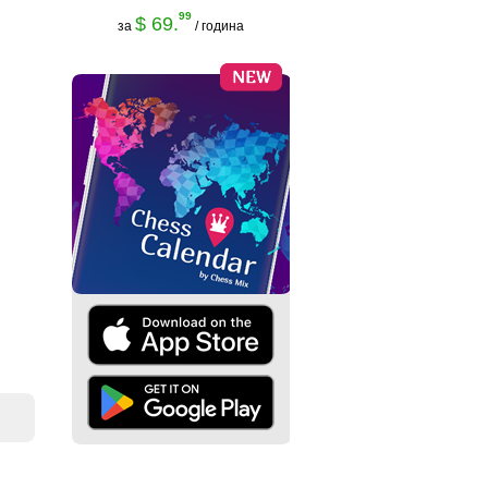
99
$ 69.
за
/ година