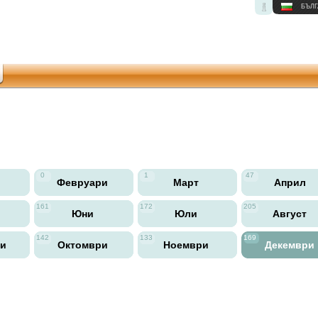
БЪЛГ
0
1
47
Февруари
Март
Април
161
172
205
Юни
Юли
Август
142
133
169
ри
Октомври
Ноември
Декември