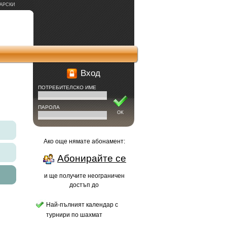
АРСКИ
Вход
ПОТРЕБИТЕЛСКО ИМЕ
ПАРОЛА
OK
Ако още нямате абонамент:
Абонирайте се
и ще получите неограничен
достъп до
Най-пълният календар с
турнири по шахмат