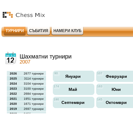
ТУРНИРИ
СЪБИТИЯ
НАМЕРИ КЛУБ
Шахматни турнири
2007
90
107
2026
2677 турнири
Януари
Февруари
2025
3114 турнири
2024
3104 турнири
174
163
2023
3100 турнири
Май
Юни
2022
2684 турнири
2021
1951 турнири
190
145
Септември
Октомври
2020
1671 турнири
2019
2697 турнири
2018
2456 турнири
2017
2613 турнири
2016
2564 турнири
2015
2731 турнири