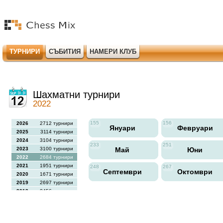
ТУРНИРИ
СЪБИТИЯ
НАМЕРИ КЛУБ
Шахматни турнири
2022
155
156
2026
2712 турнири
Януари
Февруари
2025
3114 турнири
2024
3104 турнири
233
251
2023
3100 турнири
Май
Юни
2022
2684 турнири
2021
1951 турнири
248
267
Септември
Октомври
2020
1671 турнири
2019
2697 турнири
2018
2456 турнири
2017
2613 турнири
2016
2564 турнири
2015
2731 турнири