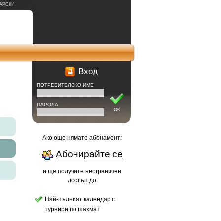
АРСКИ
Вход
ПОТРЕБИТЕЛСКО ИМЕ
ПАРОЛА
OK
Ако още нямате абонамент:
Абонирайте се
и ще получите неограничен
достъп до
Най-пълният календар с
турнири по шахмат