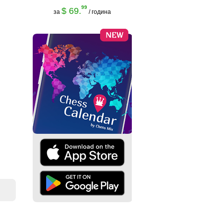
99
$ 69.
за
/ година