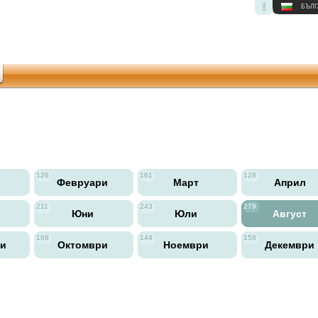
БЪЛГ
126
161
128
Февруари
Март
Април
211
243
279
Юни
Юли
Август
168
144
158
ри
Октомври
Ноември
Декември