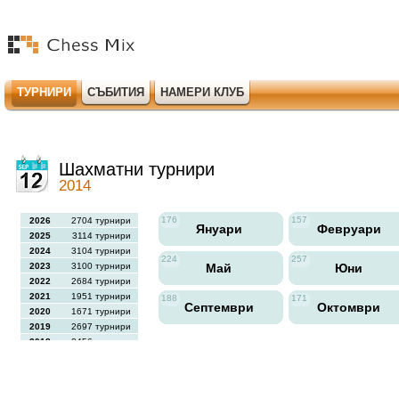
ТУРНИРИ
СЪБИТИЯ
НАМЕРИ КЛУБ
Шахматни турнири
2014
176
157
2026
2704 турнири
Януари
Февруари
2025
3114 турнири
2024
3104 турнири
224
257
2023
3100 турнири
Май
Юни
2022
2684 турнири
2021
1951 турнири
188
171
Септември
Октомври
2020
1671 турнири
2019
2697 турнири
2018
2456 турнири
2017
2613 турнири
2016
2564 турнири
2015
2731 турнири