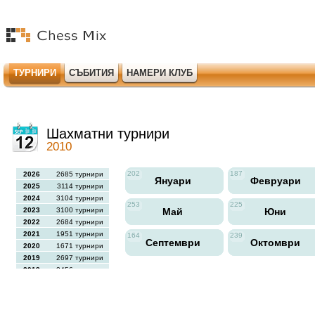
ТУРНИРИ
СЪБИТИЯ
НАМЕРИ КЛУБ
Шахматни турнири
2010
202
187
2026
2685 турнири
Януари
Февруари
2025
3114 турнири
2024
3104 турнири
253
225
2023
3100 турнири
Май
Юни
2022
2684 турнири
2021
1951 турнири
164
239
Септември
Октомври
2020
1671 турнири
2019
2697 турнири
2018
2456 турнири
2017
2613 турнири
2016
2564 турнири
2015
2731 турнири