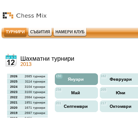
ТУРНИРИ
СЪБИТИЯ
НАМЕРИ КЛУБ
Шахматни турнири
2013
150
162
2026
2685 турнири
Януари
Февруари
2025
3114 турнири
2024
3104 турнири
258
205
2023
3100 турнири
Май
Юни
2022
2684 турнири
2021
1951 турнири
201
217
Септември
Октомври
2020
1671 турнири
2019
2697 турнири
2018
2456 турнири
2017
2613 турнири
2016
2564 турнири
2015
2731 турнири