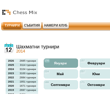
ТУРНИРИ
СЪБИТИЯ
НАМЕРИ КЛУБ
Шахматни турнири
2014
176
157
2026
2685 турнири
Януари
Февруари
2025
3114 турнири
2024
3104 турнири
224
257
2023
3100 турнири
Май
Юни
2022
2684 турнири
2021
1951 турнири
188
171
Септември
Октомври
2020
1671 турнири
2019
2697 турнири
2018
2456 турнири
2017
2613 турнири
2016
2564 турнири
2015
2731 турнири