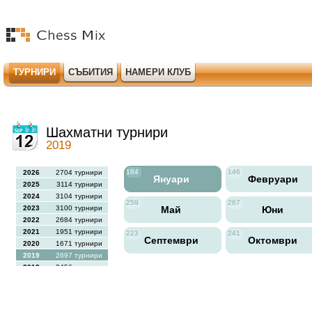
ТУРНИРИ
СЪБИТИЯ
НАМЕРИ КЛУБ
Шахматни турнири
2019
184
146
2026
2704 турнири
Януари
Февруари
2025
3114 турнири
2024
3104 турнири
259
267
2023
3100 турнири
Май
Юни
2022
2684 турнири
2021
1951 турнири
223
241
Септември
Октомври
2020
1671 турнири
2019
2697 турнири
2018
2456 турнири
2017
2613 турнири
2016
2564 турнири
2015
2731 турнири