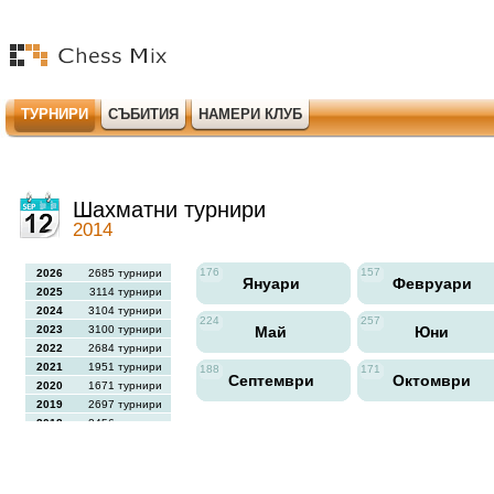
ТУРНИРИ
СЪБИТИЯ
НАМЕРИ КЛУБ
Шахматни турнири
2014
176
157
2026
2685 турнири
Януари
Февруари
2025
3114 турнири
2024
3104 турнири
224
257
2023
3100 турнири
Май
Юни
2022
2684 турнири
2021
1951 турнири
188
171
Септември
Октомври
2020
1671 турнири
2019
2697 турнири
2018
2456 турнири
2017
2613 турнири
2016
2564 турнири
2015
2731 турнири